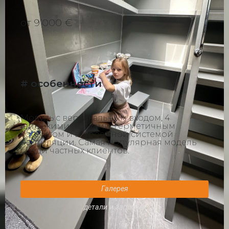
от 9ʼ000 €
# особенности
Модуль с вертикальным входом, 4
широкими полками, герметичным
корпусом и встроенной системой
вентиляции. Самая популярная модель
среди частных клиентов.
Галерея
детали и запрос