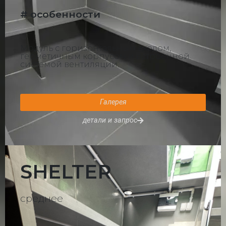
# особенности
Модуль с горизонтальным входом,
герметичным корпусом и встроенной
системой вентиляции.
Галерея
детали и запрос
SHELTER
среднее