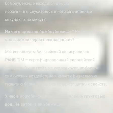
бомбоубежище находится в нескольких шагах от
порога — вы спускаетесь в него за считанные
секунды, а не минуты.
Из чего сделано бомбоубежище? Не сгниёт ли
оно в земле через несколько лет?
Мы используем бельгийский полипропилен
PANELTIM — сертифицированный европейский
материал. Он не гниёт, не корродирует, не боится
химических воздействий и имеет официальную
гарантию более 50 лет без потери защитных свойств.
У нас в Коцюбинском высокий уровень грунтовых
вод. Не затопит ли убежище?