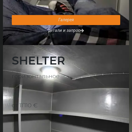
Галерея
детали и запрос
SHELTER
горизонтальное
от 11ʼ110 €