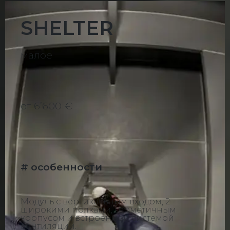
SHELTER
малое
от 6ʼ600 €
# особенности
Модуль с вертикальным входом, 2
широкими полками, герметичным
корпусом и встроенной системой
вентиляции.