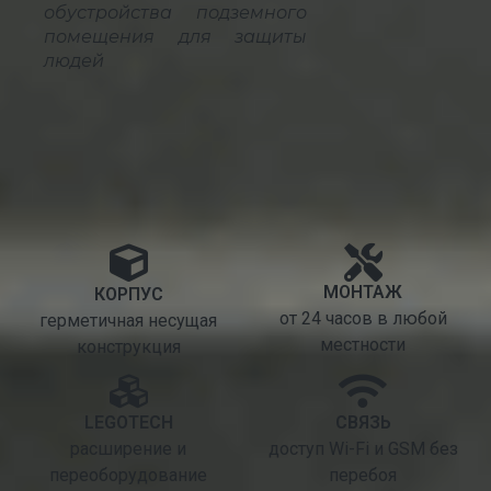
обустройства подземного
помещения для защиты
людей
МОНТАЖ
КОРПУС
от 24 часов в любой
герметичная несущая
местности
конструкция
LEGOTECH
СВЯЗЬ
расширение и
доступ Wi-Fi и GSM без
переоборудование
перебоя