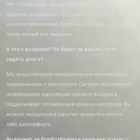
Нет. Конструкция абсолютно герметична. Она
надёжно защищена от грунтовых вод, влаги и
внешних загрязнений. Внутри всегда сухо — даже
после ливней или паводков.
А что с воздухом? Не будет ли духоты, если
сидеть долго?
Мы предусмотрели принудительную вентиляцию с
подключением к электросети. Система обеспечивает
непрерывную циркуляцию свежего воздуха и
поддерживает оптимальный уровень кислорода. Вы
можете находиться в укрытии часами без какого-
либо дискомфорта.
Выдержит ли бомбоубежище реальную угрозу —