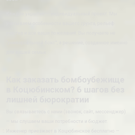
Каждое укрытие — индивидуальный проект. Мы
учитываем особенности вашего грунта, рельеф
участка и все ваши пожелания. Вы получаете не
“универсальный бокс”, а решение, созданное именно
для вашей семьи.
Как заказать бомбоубежище
в Коцюбинском? 6 шагов без
лишней бюрократии
Вы связываетесь с нами (звонок, сайт, мессенджер)
— мы слушаем ваши потребности и бюджет.
Инженер приезжает в Коцюбинское бесплатно —