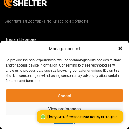
Бесплатная доставка по Киевской области
Белая Церковь
Manage consent
Борисполь
Бровары
To provide the best experiences, we use technologies like cookies to store
and/or access device information. Consenting to these technologies will
Буча
allow us to process data such as browsing behavior or unique IDs on this
site. Not consenting or withdrawing consent, may adversely affect certain
Васильков
features and functions.
Accept
Вишневое
Ирпень
View preferences
Обухов
Получить бесплатную консультацию
Cookie Policy
Славутич