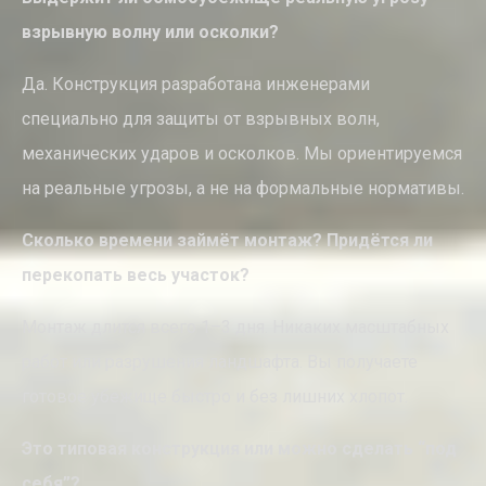
взрывную волну или осколки?
Да. Конструкция разработана инженерами
специально для защиты от взрывных волн,
механических ударов и осколков. Мы ориентируемся
на реальные угрозы, а не на формальные нормативы.
Сколько времени займёт монтаж? Придётся ли
перекопать весь участок?
Монтаж длится всего 1–3 дня. Никаких масштабных
работ или разрушения ландшафта. Вы получаете
готовое убежище быстро и без лишних хлопот.
Это типовая конструкция или можно сделать “под
себя”?