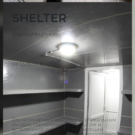
SHELTER
двухкомнатное
от 13ʼ800 €
# особенности
Двухкомнатный модуль с вертикальным
входом, герметичным корпусом и
встроенной системой вентиляции.
Идеально для зонирования пространства