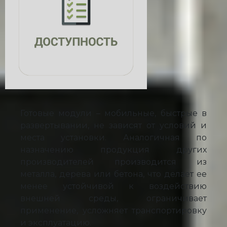
Готовые модули – мобильные, быстрые в
развертывании, не зависят от условий и
места установки. Аналогичная по
назначению продукция других
производителей производится из
металла, дерева или бетона, что делает ее
менее устойчивой к воздействию
внешней среды, ограничивает
применение, усложняет транспортировку
и эксплуатацию.