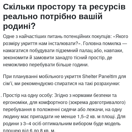
Скільки простору та ресурсів
реально потрібно вашій
родині?
Одне з найчастіших питань потенційних покупців: «Якого
розміру укриття нам інсталювати?». Головна помилка —
намагатися побудувати підземний палац або, навпаки,
зекономити й замовити занадто тісний простір, де
неможливо перебувати більше години.
При плануванні мобільного укриття Shelter Paneltim для
сім’ї, ми рекомендуємо спиратися на такі розрахунки:
Простір на одну особу: Згідно з нормами безпеки та
ергономіки, для комфортного (зокрема довготривалого)
перебування в положенні сидячи або лежачи, на одну
людину має припадати не менше 1,5–2 кв. м площі. Для
родини з 3–4 осіб оптимальним вибором буде модель
площею від 6 до 8 кв. м.