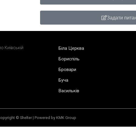
Задати пита
о Київській
Біла Церква
Бориспіль
Бровари
Буча
Васильків
opyright © Shelter | Powered by KMK Group