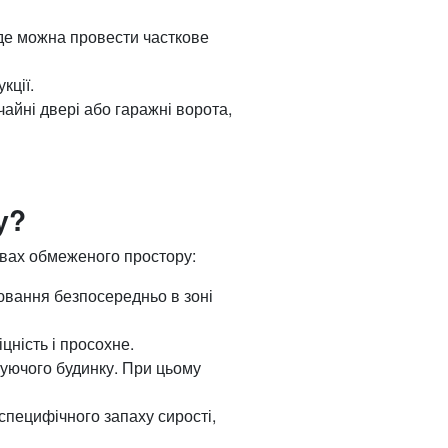
де можна провести часткове
кції.
чайні двері або гаражні ворота,
у?
овах обмеженого простору:
ювання безпосередньо в зоні
цність і просохне.
нуючого будинку. При цьому
специфічного запаху сирості,