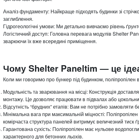
Аналіз фундаменту: Найкраще підходять будинки зі стрі
заглиблення.
Гідрогеологічні умови: Ми детально вивчаємо рівень ґрунт
Логістичний доступ: Головна перевага модулів Shelter Pan
зварюючи їх вже всередині приміщення.
Чому Shelter Paneltim — це ід
Коли ми говоримо про бункер під будинком, поліпропілен 
Модульність та зварювання на місці: Конструкція доставл
монтажу. Це дозволяє працювати в підвалах або цокольни
Відсутність “брудних” етапів: Вам не потрібно замовляти б
Мінімальна вага при максимальній міцності: Поліпропілен
комірчаста структура панелей витримує величезний тиск ґ
Гарантована сухість: Поліпропілен має нульове водопоглин
характерного для бетонних льохів.