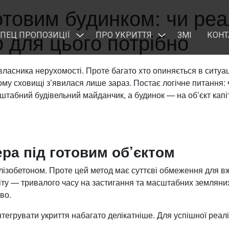
отовим будинком: чи реа
 для цього потрібно
ПЕЦ ПРОПОЗИЦІЇ
ПРО УКРИТТЯ
ЗМІ
КОНТ
ласника нерухомості. Проте багато хто опиняється в ситуац
му сховищі з’явилася лише зараз. Постає логічне питання:
штабний будівельний майданчик, а будинок — на об’єкт капі
ра під готовим об’єктом
лізобетоном. Проте цей метод має суттєві обмеження для вж
літу — тривалого часу на застигання та масштабних земляних
во.
тегрувати укриття набагато делікатніше. Для успішної реал