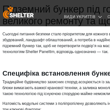
Підземний бункер під г
великого ремонту та що
ВИДИ УКРИТТІВ
С
Сьогодні питання безпеки стало пріоритетом для кожного в
збудований, ландшафт облаштований, а потреба в надійно
підземний бункер так, щоб не перетворити подвір’я на мас
технологіям Shelter Paneltim, відповідь однозначно — так.
Специфіка встановлення бунке
Традиційне будівництво захисних споруд асоціюється із за
блоки вимагають важкої кранової техніки, а заливка моно
такою технологією під існуючою спорудою майже неможли
Натомість модульні системи з поліпропілену дозволяють ін
три ключові фактори: