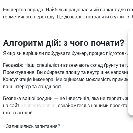
Експертна порада: Найбільш раціональний варіант для г
герметичного переходу. Це дозволяє потрапити в укриття 
Алгоритм дій: з чого почати?
Якщо ви вирішили побудувати бункер, процес підготовки 
Геодезія: Наші спеціалісти визначають склад ґрунту та гли
Проектування: Ви обираєте площу та внутрішнє наповнен
Консультація інженера: Ми оцінюємо можливість примикан
ваш інтер’єр та ландшафт.
Безпека вашої родини — це інвестиція, яка не терпить зв
на сайт
Shelter Paneltim
, ознайомтеся з нашими проектам
вже сьогодні!
Залишились запитання?