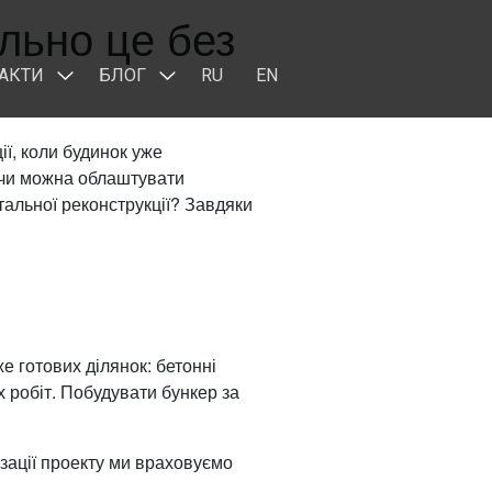
льно це без
АКТИ
БЛОГ
RU
EN
ії, коли будинок уже
 чи можна облаштувати
тальної реконструкції? Завдяки
е готових ділянок: бетонні
 робіт. Побудувати бункер за
ізації проекту ми враховуємо