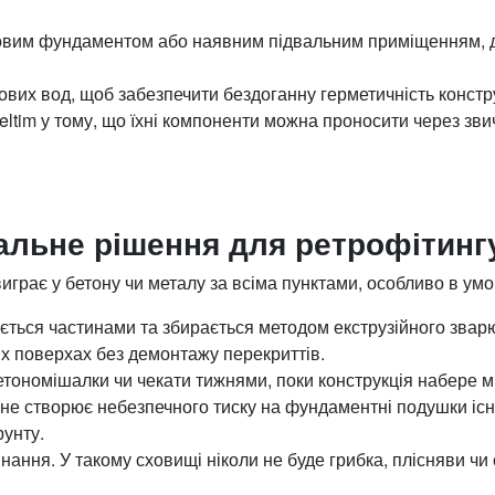
чковим фундаментом або наявним підвальним приміщенням, 
ових вод, щоб забезпечити бездоганну герметичність констру
eltim у тому, що їхні компоненти можна проносити через зви
еальне рішення для ретрофітинг
виграє у бетону чи металу за всіма пунктами, особливо в ум
яється частинами та збирається методом екструзійного звар
х поверхах без демонтажу перекриттів.
етономішалки чи чекати тижнями, поки конструкція набере мі
 не створює небезпечного тиску на фундаментні подушки іс
рунту.
ання. У такому сховищі ніколи не буде грибка, плісняви чи 