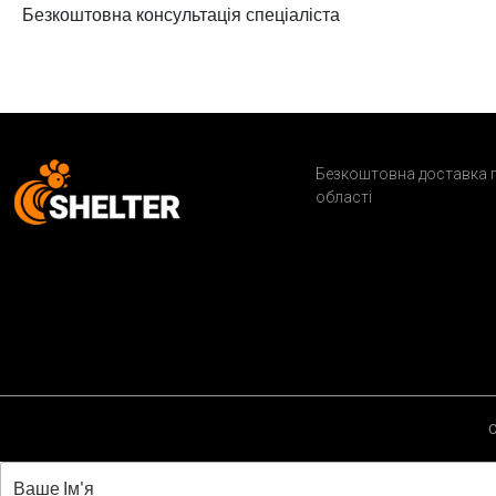
Безкоштовна консультація спеціаліста
Безкоштовна доставка п
області
C