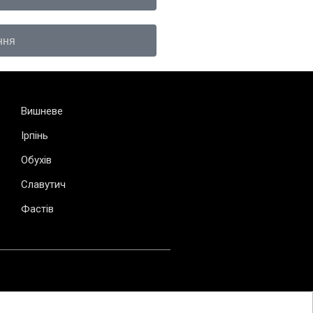
ння
Вишневе
Ірпінь
Обухів
Славутич
Фастів