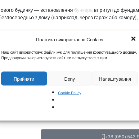
отового будинку — встановлення
бункера
впритул до фундам
безпосередньо з дому (наприклад, через гараж або комору),
Політика використання Cookies
Наш сайт використовує файли кукі для поліпшення користувацького досвіду.
буде максимально простим:
Продовжуючи використовувати сайт, ви погоджуєтеся з цим.
бину залягання вод на вашій ділянці.
ня — від технічного приміщення до затишного житлового мо
Прийняти
Deny
Налаштування
ня до фундаменту та обираємо оптимальний спосіб монтажу
Cookie Policy
олікань. Не дозволяйте технічним складнощам стояти на за
и та отримайте професійну консультацію щодо встановленн
+38 (050) 543 