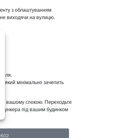
енту з облаштуванням
 не виходячи на вулицю.
дуля.
, який мінімально зачепить
ваді вашому спокою. Переходьте
я бункера під вашим будинком
9602